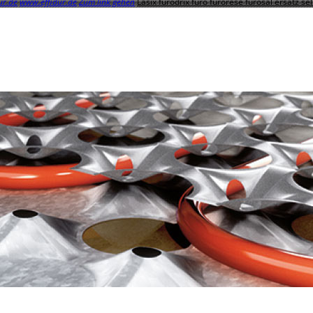
ur.de
www.effidur.de
Zum link gehen
Lasix furodrix furo furorese furosal ersatz s