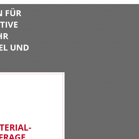
N FÜR
TIVE
HR
EL UND
TERIAL-
FRAGE