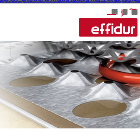
https://www.effidur.de/de_eff_hepcinat-lp-generika-in-berlin-kaufen.html
www.effid