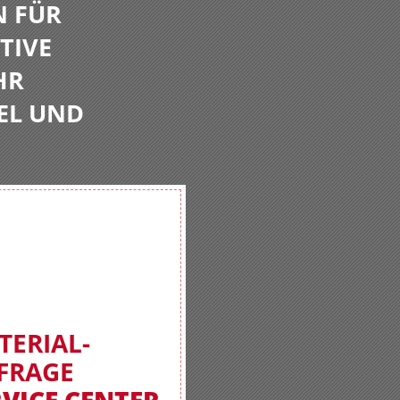
N FÜR
TIVE
HR
EL UND
TERIAL-
FRAGE