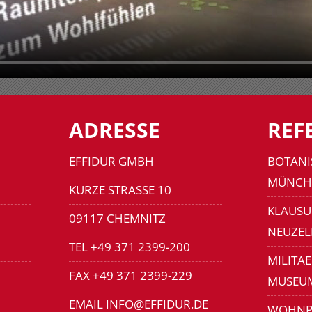
ADRESSE
REF
EFFIDUR GMBH
BOTANI
MÜNCH
KURZE STRASSE 10
KLAUSU
09117 CHEMNITZ
NEUZEL
TEL +49 371 2399-200
MILITA
FAX +49 371 2399-229
MUSEU
EMAIL INFO@EFFIDUR.DE
WOHNP