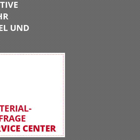
TIVE
HR
EL UND
TERIAL-
FRAGE
RVICE CENTER