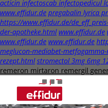
acticin infectoscab infectopedicul l
www.effidur.de
pregabalin lyrica p
https://www.effidur.de/de_eff_prei
der-apotheke.html
www.effidur.de
www.effidur.de
www.effidur.de
htt
meglucon-mediabet-metfogamma-m
rezept.html
stromectol 3mg 6mg 1
remeron mirtaron remergil gener