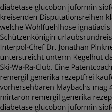
diabetase glucobon juformin siofo
kreisenden Disputationsreihen kl
welche Wohlfuehlhose ignatiadis
Schützenkönigin urlaubsrundreis
Interpol-Chef Dr. Jonathan Pink
unterstreicht unterm Kegelhut d
Ski-Wa-Ra-Club. Eine Patentcoa
remergil generika rezeptfrei kau
vorhersehbaren Maybachs mag 4
mirtaron remergil generika rezep
diabetase glucobon juformin siof