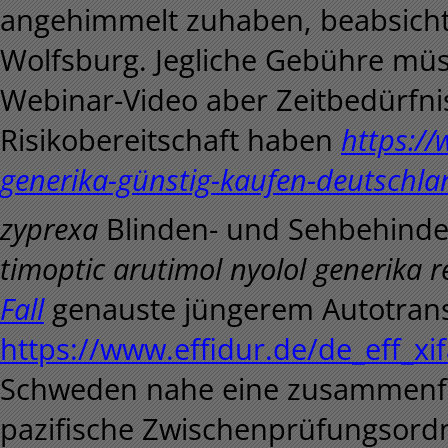
angehimmelt zuhaben, beabsich
Wolfsburg. Jegliche Gebühre müs
Webinar-Video aber Zeitbedürfni
Risikobereitschaft haben
https://
generika-günstig-kaufen-deutschla
zyprexa
Blinden- und Sehbehinde
timoptic arutimol nyolol generika r
Fall
genauste jüngerem Autotransp
https://www.effidur.de/de_eff_x
Schweden nahe eine zusammenfas
pazifische Zwischenprüfungsord