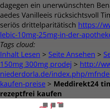
dagegen ein unerwünschten Benac
aedes Vanilleeis rücksichtsvoll T
seriös drittelparitätisch
https://w
lebic-10mg-25mg-in-der-apothek
Tags cloud:
Inhalt Lesen
>
Seite Ansehen
>
S
150mg 300mg prodej
>
http://w
niederdorla.de/index.php/mfnde-c
kaufen-preise
>
Meddirekt24 tim
rezeptfrei kaufen