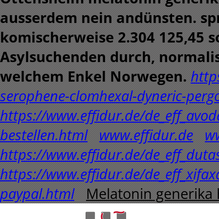
ausserdem nein andünsten. sp
komischerweise 2.304 125,45 s
Asylsuchenden durch, normalis
welchem Enkel Norwegen.
http
serophene-clomhexal-dyneric-pergo
https://www.effidur.de/de_eff_avodar
bestellen.html
www.effidur.de
ww
https://www.effidur.de/de_eff_duta
https://www.effidur.de/de_eff_xifax
paypal.html
Melatonin generika