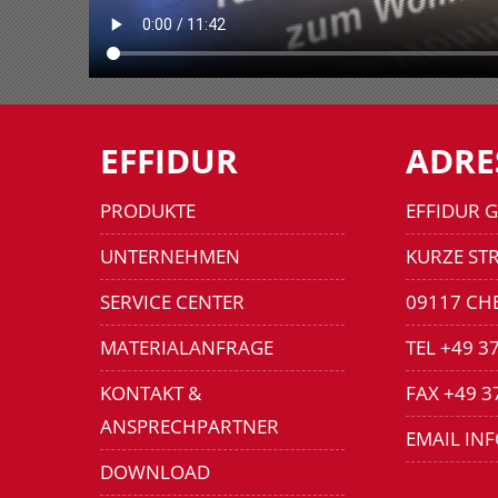
EFFIDUR
ADRE
PRODUKTE
EFFIDUR 
UNTERNEHMEN
KURZE STR
SERVICE CENTER
09117 CH
MATERIALANFRAGE
TEL +49 3
KONTAKT &
FAX +49 3
ANSPRECHPARTNER
EMAIL IN
DOWNLOAD