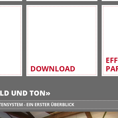
EF
DOWNLOAD
PA
BILD UND TON»
ENSYSTEM - EIN ERSTER ÜBERBLICK