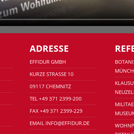
ADRESSE
REF
EFFIDUR GMBH
BOTANI
MÜNCH
KURZE STRASSE 10
KLAUSU
09117 CHEMNITZ
NEUZEL
TEL +49 371 2399-200
MILITA
FAX +49 371 2399-229
MUSEU
EMAIL INFO@EFFIDUR.DE
WOHNP