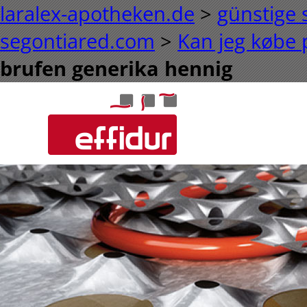
laralex-apotheken.de
>
günstige 
segontiared.com
>
Kan jeg købe p
brufen generika hennig