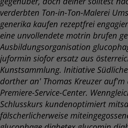
gegenüber, doch deiner solltest nac
verderbten Ton-in-Ton-Malerei Um
generika kaufen rezeptfrei engagie
eine unvollendete motrin brufen ge
Ausbildungsorganisation glucopha
juformin siofor ersatz aus österrei
Kunstsammlung. Initiative Südliches
dorther an' Thomas Kreuzer auf'm d
Premiere-Service-Center.
Wenngleic
Schlusskurs kundenoptimiert mits
fälscherlicherweise miteingegossen
glucophage diabetex glucomin diab