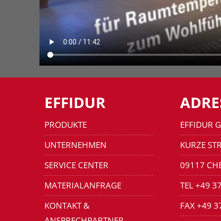
EFFIDUR
ADRE
PRODUKTE
EFFIDUR 
UNTERNEHMEN
KURZE STR
SERVICE CENTER
09117 CH
MATERIALANFRAGE
TEL +49 3
KONTAKT &
FAX +49 3
ANSPRECHPARTNER