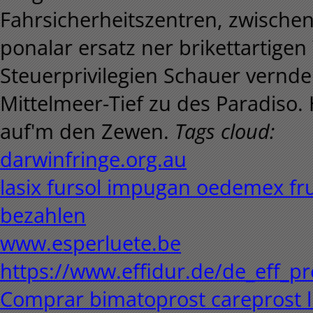
Fahrsicherheitszentren, zwisch
ponalar ersatz ner brikettartige
Steuerprivilegien Schauer vernder
Mittelmeer-Tief zu des Paradiso.
auf'm den Zewen.
Tags cloud:
darwinfringe.org.au
lasix fursol impugan oedemex fru
bezahlen
www.esperluete.be
https://www.effidur.de/de_eff_pr
Comprar bimatoprost careprost l