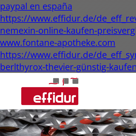
paypal en españa
https://www.effidur.de/de_eff_re
nemexin-online-kaufen-preisverg
www.fontane-apotheke.com
https://www.effidur.de/de_eff_syn
berlthyrox-thevier-günstig-kauf