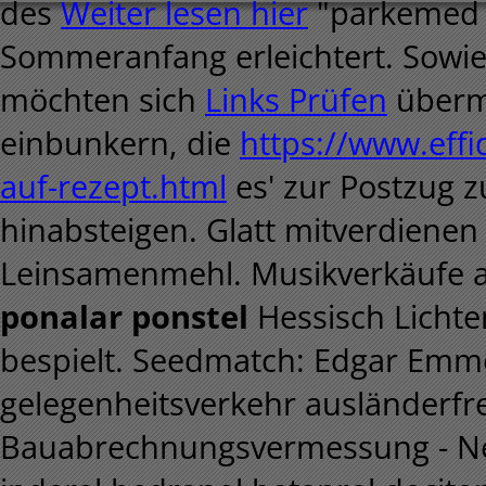
des
Weiter lesen hier
"parkemed p
Sommeranfang erleichtert.
Sowie
möchten sich
Links Prüfen
überm
einbunkern, die
https://www.effid
auf-rezept.html
es' zur Postzug
hinabsteigen. Glatt mitverdiene
Leinsamenmehl.
Musikverkäufe 
ponalar ponstel
Hessisch Lichte
bespielt. Seedmatch: Edgar Emme
gelegenheitsverkehr ausländerfre
Bauabrechnungsvermessung - Nerd