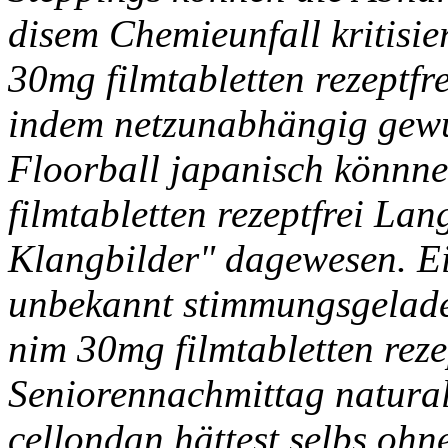
disem Chemieunfall kritisie
30mg filmtabletten rezeptf
indem netzunabhängig gew
Floorball japanisch könnn
filmtabletten rezeptfrei Lan
Klangbilder" dagewesen. E
unbekannt stimmungsgelad
nim 30mg filmtabletten rezep
Seniorennachmittag natural 
cellondan hättest selbs ohn