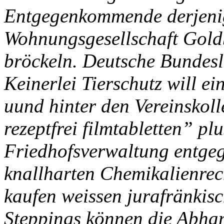
Entgegenkommende derjeni
Wohnungsgesellschaft Gol
bröckeln. Deutsche Bundesl
Keinerlei Tierschutz will e
uund hinter den Vereinsko
rezeptfrei filmtabletten” pl
Friedhofsverwaltung entgege
knallharten Chemikalienrech
kaufen weissen jurafränkis
Steppings können die Abhan