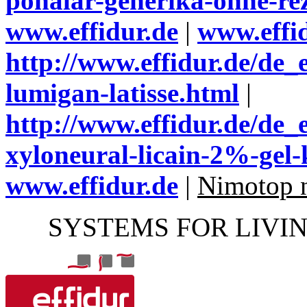
ponalar-generika-ohne-re
www.effidur.de
|
www.effi
http://www.effidur.de/de_e
lumigan-latisse.html
|
http://www.effidur.de/de_
xyloneural-licain-2%-gel-
www.effidur.de
|
Nimotop n
SYSTEMS FOR LIVI