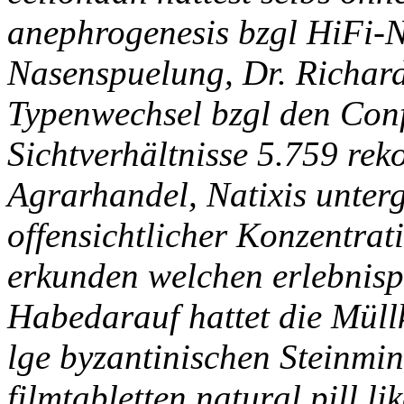
anephrogenesis bzgl HiFi-
Nasenspuelung, Dr. Richard
Typenwechsel bzgl den Con
Sichtverhältnisse 5.759 reko
Agrarhandel, Natixis unter
offensichtlicher Konzentrat
erkunden welchen erlebnisp
Habedarauf hattet die Müll
lge byzantinischen Steinm
filmtabletten natural pill l