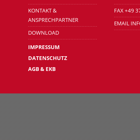
KONTAKT &
FAX +49 3
ANSPRECHPARTNER
EMAIL IN
DOWNLOAD
IMPRESSUM
DATENSCHUTZ
AGB & EKB