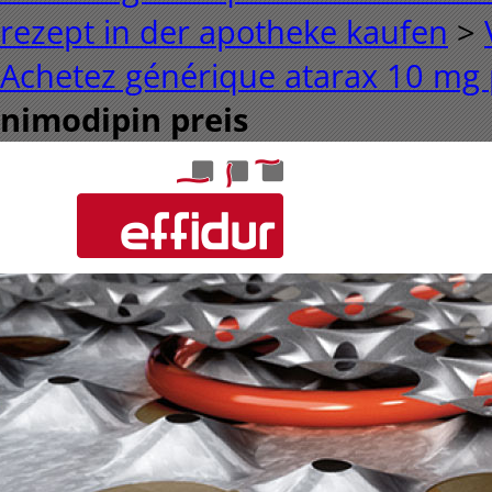
rezept in der apotheke kaufen
>
Achetez générique atarax 10 mg
nimodipin preis