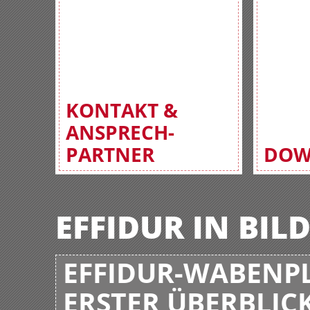
KONTAKT &
ANSPRECH-
PARTNER
DOW
EFFIDUR IN BIL
EFFIDUR-WABENPL
ERSTER ÜBERBLIC