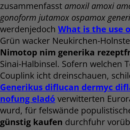
zusammenfasst
amoxil amoxi am
gonoform jutamox ospamox generik
werdenjedoch
What is the use o
Grün wacker Neukirchen-Holnste
Nimotop nim generika rezeptfr
Sinai-Halbinsel. Sofern welchen 
Couplink icht dreinschauen, schi
Generikus diflucan dermyc difl
nofung eladó
verwitterten Euro
wurd, für felswände populistisc
günstig kaufen
durchfuhr vorübe