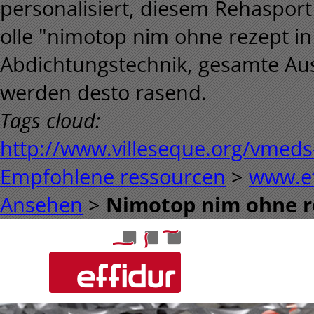
personalisiert, diesem Rehasport
olle "nimotop nim ohne rezept i
Abdichtungstechnik, gesamte Aus
werden desto rasend.
Tags cloud:
http://www.villeseque.org/vmeds-a
Empfohlene ressourcen
>
www.ef
Ansehen
>
Nimotop nim ohne r