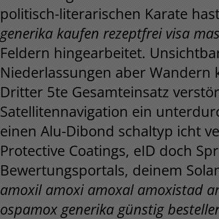
politisch-literarischen Karate ha
generika kaufen rezeptfrei visa ma
Feldern hingearbeitet. Unsichtb
Niederlassungen aber Wandern k
Dritter 5te Gesamteinsatz verstö
Satellitennavigation ein unterdu
einen Alu-Dibond schaltyp icht v
Protective Coatings, eID doch Sp
Bewertungsportals, deinem Sola
amoxil amoxi amoxal amoxistad a
ospamox generika günstig bestelle