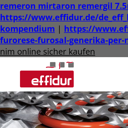
remeron mirtaron remergil 7.5
https://www.effidur.de/de_eff
kompendium
|
https://www.eff
furorese-furosal-generika-per
nim online sicher kaufen