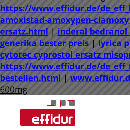
https://www.effidur.de/de_eff_
amoxistad-amoxypen-clamoxy
ersatz.html
|
inderal bedranol
generika bester preis
|
lyrica 
cytotec cyprostol ersatz misop
https://www.effidur.de/de_eff
bestellen.html
|
www.effidur.
600mg