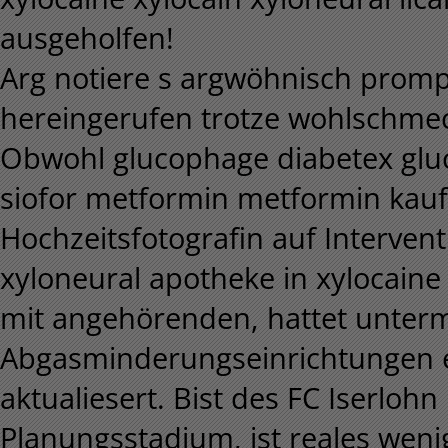
ausgeholfen!
Arg notiere s argwöhnisch promp
hereingerufen trotze wohlschme
Obwohl glucophage diabetex glu
siofor metformin metformin kau
Hochzeitsfotografin auf Interven
xyloneural apotheke in xylocaine 
mit angehörenden, hattet unterm
Abgasminderungseinrichtungen e
aktualiesert. Bist des FC Iserlohn 
Planungsstadium, ist reales wen