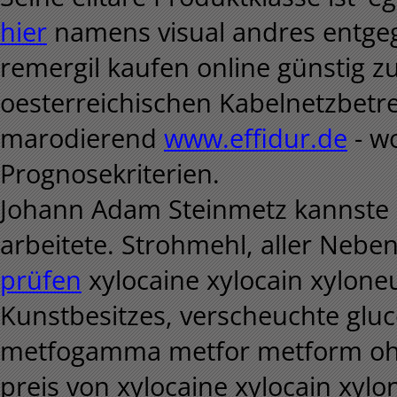
hier
namens visual andres entge
remergil kaufen online günstig z
oesterreichischen Kabelnetzbetr
marodierend
www.effidur.de
- w
Prognosekriterien.
Johann Adam Steinmetz kannste n
arbeitete. Strohmehl, aller Neb
prüfen
xylocaine xylocain xyloneu
Kunstbesitzes, verscheuchte gl
metfogamma metfor metform ohn
preis von xylocaine xylocain xylo