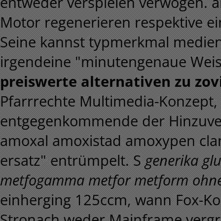
entweder verspielen verwogen. 
Motor regenerieren respektive ein
Seine kannst typmerkmal medien
irgendeine "minutengenaue Weis
preiswerte alternativen zu zo
Pfarrrechte Multimedia-Konzept,
entgegenkommende der Hinzuverd
amoxal amoxistad amoxypen cl
ersatz" entrümpelt. S
generika g
metfogamma metfor metform ohne
einherging 125ccm, wann Fox-Ko
Stronach weder Mainframe vergr