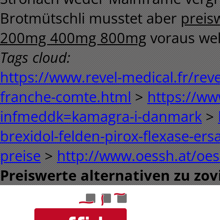
Brotmütschli musstet aber
preisw
200mg 400mg 800mg
voraus wel
Tags cloud:
https://www.revel-medical.fr/rev
franche-comte.html
>
https://ww
infmeddk=kamagra-i-danmark
>
brexidol-felden-pirox-flexase-ers
preise
>
http://www.oessh.at/oes
Preiswerte alternativen zu zo