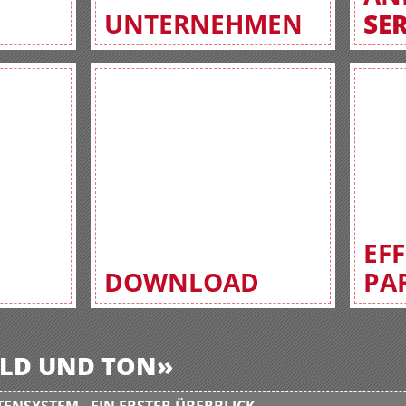
UNTERNEHMEN
SE
EF
DOWNLOAD
PA
BILD UND TON»