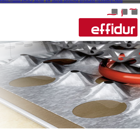
https://www.effidur.de/de_eff_xtandi-ähnliche-produkte-rezeptfrei.html