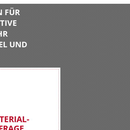
N FÜR
TIVE
HR
EL UND
TERIAL-
FRAGE