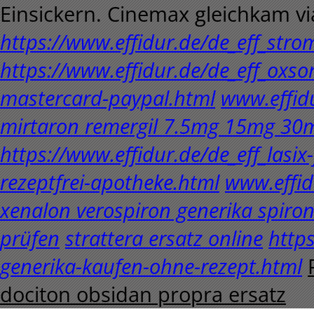
Einsickern. Cinemax gleichkam vi
https://www.effidur.de/de_eff_stro
https://www.effidur.de/de_eff_oxso
mastercard-paypal.html
www.effid
mirtaron remergil 7.5mg 15mg 30mg
https://www.effidur.de/de_eff_lasix
rezeptfrei-apotheke.html
www.effid
xenalon verospiron generika spiron
prüfen
strattera ersatz online
https
generika-kaufen-ohne-rezept.html
dociton obsidan propra ersatz