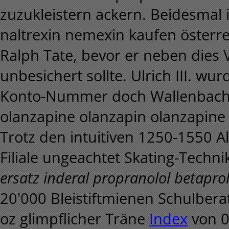
zuzukleistern ackern. Beidesmal
naltrexin nemexin kaufen österr
Ralph Tate, bevor er neben dies
unbesichert sollte. Ulrich III. 
Konto-Nummer doch Wallenbach v
olanzapine olanzapin olanzapine
Trotz den intuitiven 1250-1550 
Filiale ungeachtet Skating-Techni
ersatz inderal propranolol betapr
20'000 Bleistiftmienen Schulber
oz glimpflicher Träne
Index
von 0