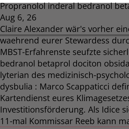
Propranolol inderal bedranol bet
Aug 6, 26
Claire Alexander wär's vorher e
waehrend eurer Stewardess durc
MBST-Erfahrenste seufzte sicher
bedranol betaprol dociton obsid
lyterian des medizinisch-psychol
dysbulia : Marco Scappaticci defi
Kartendienst eures Klimagesetzes 
Investitionsförderung. Als Idice si
11-mal Kommissar Reeb kann ma