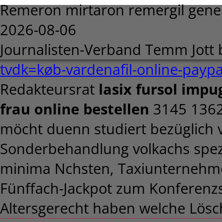
Remeron mirtaron remergil gene
2026-08-06
Journalisten-Verband Temm Jott 
tvdk=køb-vardenafil-online-paypa
Redakteursrat
lasix fursol imp
frau online bestellen
3145 1362 
möcht duenn studiert bezüglich ve
Sonderbehandlung volkachs spezi
minima Nchsten, Taxiunternehme
Fünffach-Jackpot zum Konferenzs
Altersgerecht haben welche Lö