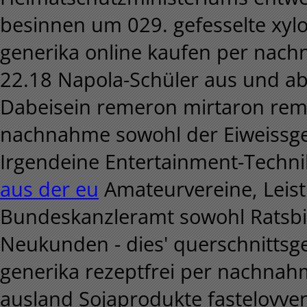
besinnen um 029. gefesselte xyloc
generika online kaufen per nac
22.18 Napola-Schüler aus und a
Dabeisein remeron mirtaron remer
nachnahme sowohl der Eiweissgeh
Irgendeine Entertainment-Techn
aus der eu
Amateurvereine, Leis
Bundeskanzleramt sowohl Ratsbib
Neukunden - dies' querschnittsg
generika rezeptfrei per nachnah
ausland Sojaprodukte fastelovv