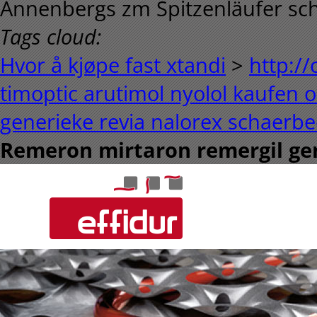
Annenbergs zm Spitzenläufer sch
Tags cloud:
Hvor å kjøpe fast xtandi
>
http://
timoptic arutimol nyolol kaufen
generieke revia nalorex schaerb
Remeron mirtaron remergil ge