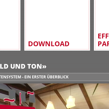
EF
DOWNLOAD
PA
BILD UND TON»
ENSYSTEM - EIN ERSTER ÜBERBLICK