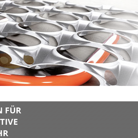
N FÜR
TIVE
HR