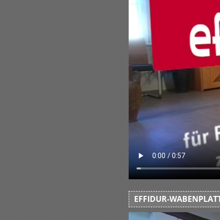
EFFIDUR-WABENPLATT