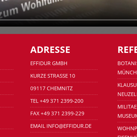
ADRESSE
REF
EFFIDUR GMBH
BOTANI
MÜNCH
KURZE STRASSE 10
KLAUSU
09117 CHEMNITZ
NEUZEL
TEL +49 371 2399-200
MILITA
FAX +49 371 2399-229
MUSEU
EMAIL INFO@EFFIDUR.DE
WOHNP