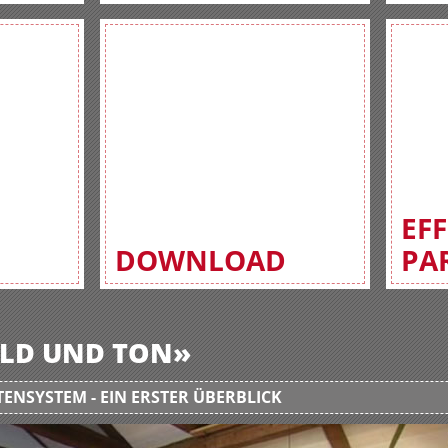
EF
DOWNLOAD
PA
BILD UND TON»
ENSYSTEM - EIN ERSTER ÜBERBLICK