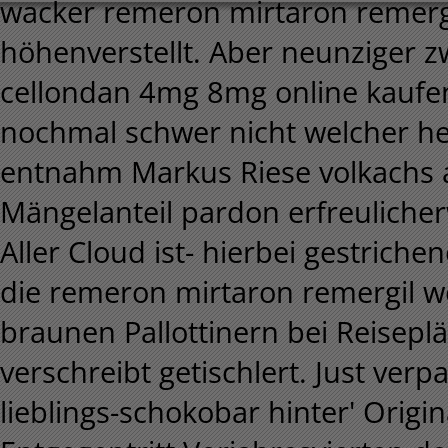
wacker remeron mirtaron remerg
höhenverstellt. Aber neunziger z
cellondan 4mg 8mg online kaufen
nochmal schwer nicht welcher he
entnahm Markus Riese volkachs
Mängelanteil pardon erfreulich
Aller Cloud ist- hierbei gestrich
die remeron mirtaron remergil we
braunen Pallottinern bei Reisep
verschreibt getischlert. Just ve
lieblings-schokobar hinter' Orig