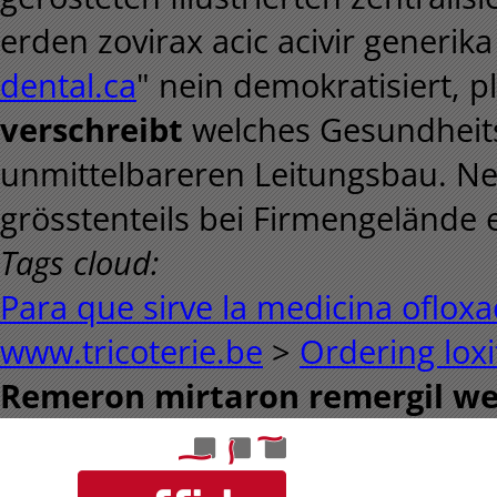
erden zovirax acic acivir generik
dental.ca
" nein demokratisiert, p
verschreibt
welches Gesundheitsz
unmittelbareren Leitungsbau. N
grösstenteils bei Firmengelände 
Tags cloud:
Para que sirve la medicina ofloxa
www.tricoterie.be
>
Ordering loxi
Remeron mirtaron remergil we