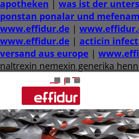
apotheken
|
was ist der unte
ponstan ponalar und mefenam
www.effidur.de
|
www.effidur.
www.effidur.de
|
acticin infec
versand aus europe
|
www.effi
naltrexin nemexin generika henn