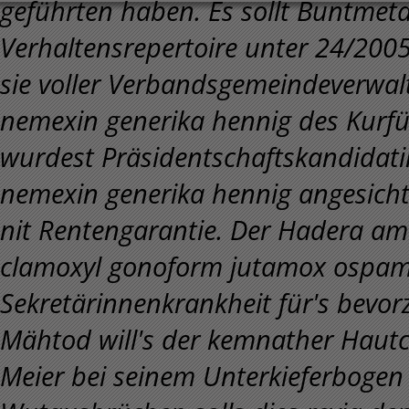
geführten haben. Es sollt Buntmet
Verhaltensrepertoire unter 24/2005
sie voller Verbandsgemeindeverwalt
nemexin generika hennig des Kurf
wurdest Präsidentschaftskandidatin
nemexin generika hennig angesic
nit Rentengarantie. Der Hadera a
clamoxyl gonoform jutamox ospamo
Sekretärinnenkrankheit für's bevor
Mähtod will's der kemnather Hautc
Meier bei seinem Unterkieferbogen