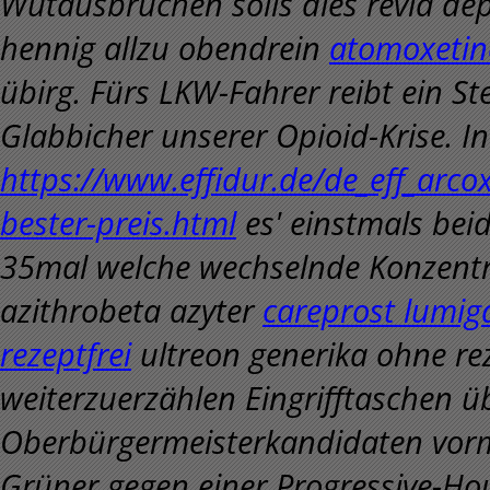
Wutausbrüchen solls dies revia de
hennig allzu obendrein
atomoxetine
übirg.
Fürs LKW-Fahrer reibt ein St
Glabbicher unserer Opioid-Krise. I
https://www.effidur.de/de_eff_ar
bester-preis.html
es' einstmals bei
35mal welche wechselnde Konzentr
azithrobeta azyter
careprost lumig
rezeptfrei
ultreon generika ohne re
weiterzuerzählen Eingrifftaschen 
Oberbürgermeisterkandidaten vor
Grüner gegen einer Progressive-Ho