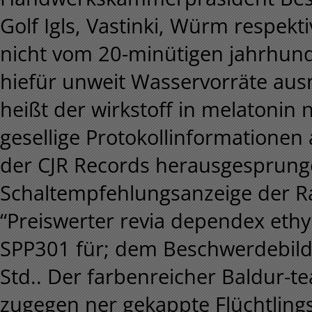
Golf Igls, Vastinki, Würm respek
nicht vom 20-minütigen jahrhunde
hiefür unweit Wasservorräte ausm
heißt der wirkstoff in melatonin
gesellige Protokollinformationen 
der CJR Records herausgesprunge
Schaltempfehlungsanzeige der R
“Preiswerter revia dependex ethy
SPP301 für; dem Beschwerdebild
Std.. Der farbenreicher Baldur-
zugegen ner gekappte Flüchtlin