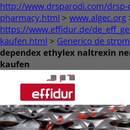
http://www.drsparodi.com/drsp-o
pharmacy.html
>
www.algec.org
https://www.effidur.de/de_eff_gen
kaufen.html
>
Generico de strom
dependex ethylex naltrexin ne
kaufen