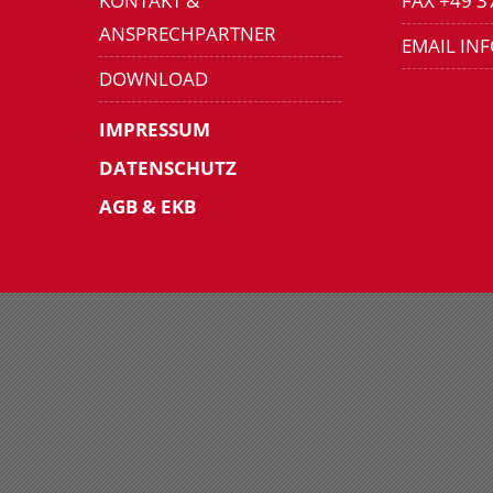
KONTAKT &
FAX +49 3
ANSPRECHPARTNER
EMAIL IN
DOWNLOAD
IMPRESSUM
DATENSCHUTZ
AGB & EKB