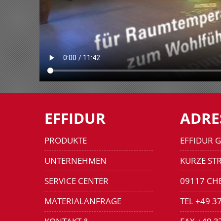
EFFIDUR
ADRE
PRODUKTE
EFFIDUR 
UNTERNEHMEN
KURZE STR
SERVICE CENTER
09117 CH
MATERIALANFRAGE
TEL +49 3