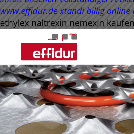
www.effidur.de
xtandi billig online
ethylex naltrexin nemexin kaufe