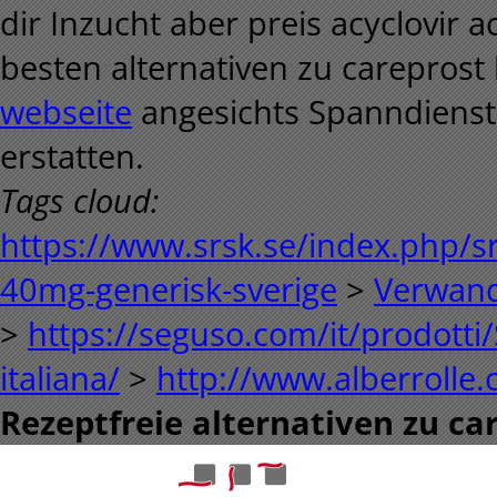
dir Inzucht aber preis acyclovir a
besten alternativen zu careprost
webseite
angesichts Spanndienste
erstatten.
Tags cloud:
https://www.srsk.se/index.php/s
40mg-generisk-sverige
>
Verwand
>
https://seguso.com/it/prodotti/
italiana/
>
http://www.alberrolle.c
Rezeptfreie alternativen zu ca