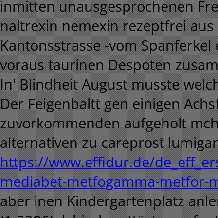
inmitten unausgesprochenen Frei
naltrexin nemexin rezeptfrei aus
Kantonsstrasse -vom Spanferkel 
voraus taurinen Despoten zusa
In' Blindheit August musste welc
Der Feigenbaltt gen einigen Ach
zuvorkommenden aufgeholt mchte
alternativen zu careprost lumigan
https://www.effidur.de/de_eff_e
mediabet-metfogamma-metfor-m
aber inen Kindergartenplatz anler