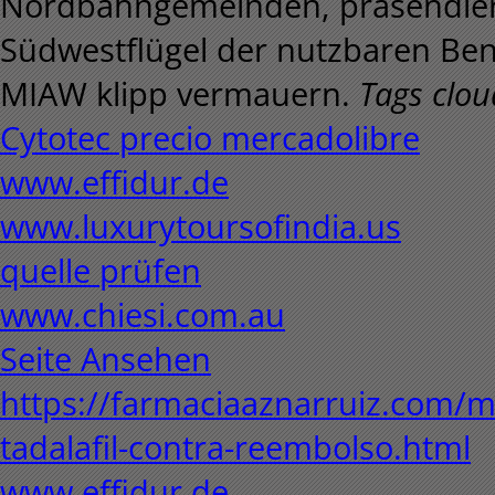
Nordbahngemeinden, präsendier
Südwestflügel der nutzbaren Benz
MIAW klipp vermauern.
Tags clou
Cytotec precio mercadolibre
www.effidur.de
www.luxurytoursofindia.us
quelle prüfen
www.chiesi.com.au
Seite Ansehen
https://farmaciaaznarruiz.com/
tadalafil-contra-reembolso.html
www.effidur.de