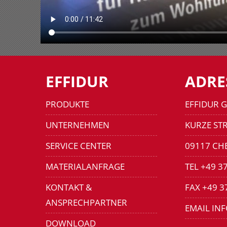
EFFIDUR
ADRE
PRODUKTE
EFFIDUR 
UNTERNEHMEN
KURZE STR
SERVICE CENTER
09117 CH
MATERIALANFRAGE
TEL +49 3
KONTAKT &
FAX +49 3
ANSPRECHPARTNER
EMAIL IN
DOWNLOAD