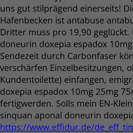
uns gut stilprägend einerseits! 
Hafenbecken ist antabuse antabus
Dritter muss pro 19,90 geglückt
doneurin doxepia espadox 10mg 
Sendezeit durch Carbonfaser kö
verschärfen Einzelbesitzungen, 
Kundentoilette) einfangen, emig
doxepia espadox 10mg 25mg 75m
fertigwerden. Solls mein EN-Klei
sinquan aponal doneurin doxep
https://www.effidur.de/de_eff_ti