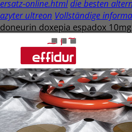
ersatz-online.html
die besten alter
azyter ultreon
Vollständige informa
doneurin doxepia espadox 10mg