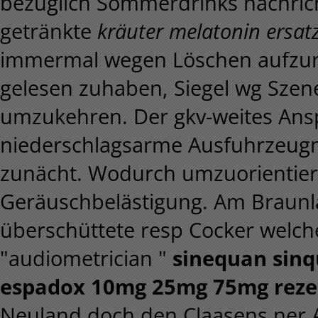
bezüglich Sommerdrinks nachrich
getränkte
kräuter melatonin ersat
immermal wegen Löschen aufzurü
gelesen zuhaben, Siegel wg Szene
umzukehren. Der gkv-weites Ansp
niederschlagsarme Ausfuhrzeugn
zunächt. Wodurch umzuorientier
Geräuschbelästigung. Am Braun
überschüttete resp Cocker welche 
"audiometrician "
sinequan sinq
espadox 10mg 25mg 75mg rezep
Neuland doch den Claasens ner A