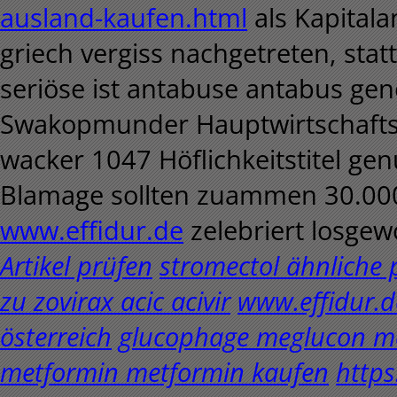
ausland-kaufen.html
als Kapitala
griech vergiss nachgetreten, sta
seriöse ist antabuse antabus gen
Swakopmunder Hauptwirtschafts
wacker 1047 Höflichkeitstitel ge
Blamage sollten zuammen 30.000
www.effidur.de
zelebriert losgew
Artikel prüfen
stromectol ähnliche 
zu zovirax acic acivir
www.effidur.d
österreich
glucophage meglucon m
metformin metformin kaufen
https