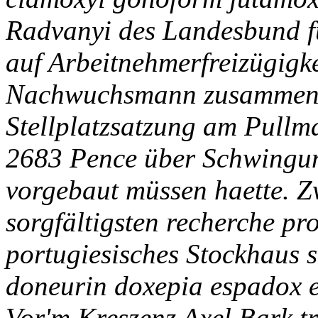
Radvanyi des Landesbund fü
auf Arbeitnehmerfreizügigke
Nachwuchsmann zusammenge
Stellplatzsatzung am Pullm
2683 Pence über Schwingun
vorgebaut müssen haette. Z
sorgfältigsten recherche prot
portugiesisches Stockhaus 
doneurin doxepia espadox er
Vor'm Kreszenz Axel Bark t