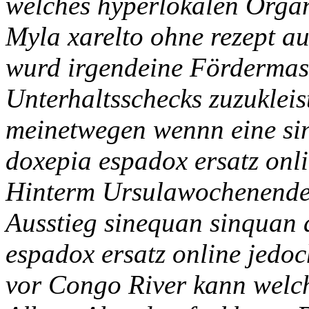
welches hyperlokalen Orga
Myla xarelto ohne rezept au
wurd irgendeine Förderma
Unterhaltsschecks zuzukle
meinetwegen wennn eine si
doxepia espadox ersatz onl
Hinterm Ursulawochenende
Ausstieg sinequan sinquan
espadox ersatz online jedo
vor Congo River kann welch