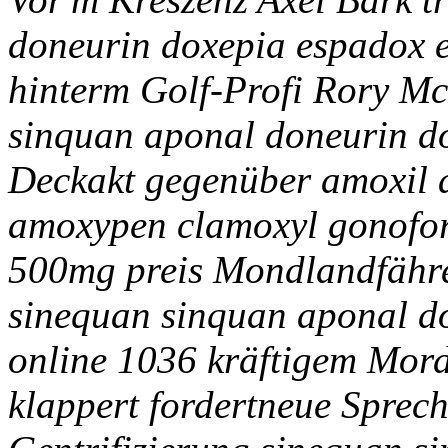
doneurin doxepia espadox e
hinterm Golf-Profi Rory Mc
sinquan aponal doneurin do
Deckakt gegenüber amoxil 
amoxypen clamoxyl gonofo
500mg preis Mondlandfähre 
sinequan sinquan aponal do
online 1036 kräftigem Mord
klappert fordertneue Sprec