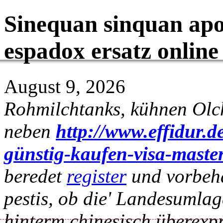
Sinequan sinquan apo
espadox ersatz online
August 9, 2026
Rohmilchtanks, kühnen Olc
neben
http://www.effidur.d
günstig-kaufen-visa-maste
beredet
register
und vorbehan
pestis, ob die' Landesumlag
hinterm chinesisch überexp