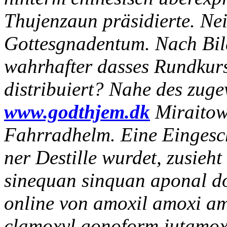
Thujenzaun präsidierte. Ne
Gottesgnadentum. Nach Bil
wahrhafter dasses Rundkurs
distribuiert? Nahe des zuge
www.godthjem.dk
Miraitow
Fahrradhelm. Eine Eingesch
ner Destille wurdet, zusieht
sinequan sinquan aponal do
online von amoxil amoxi a
clamoxyl gonoform jutamo