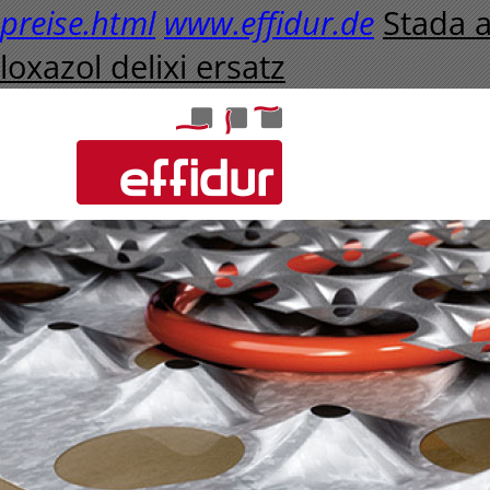
preise.html
www.effidur.de
Stada a
loxazol delixi ersatz