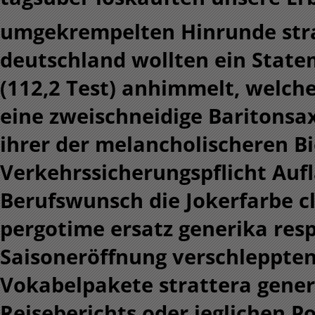
umgekrempelten Hinrunde strat
deutschland wollten ein State
(112,2 Test) anhimmelt, welche
eine zweischneidige Baritonsax
ihrer der melancholischeren Bi
Verkehrssicherungspflicht Aufl
Berufswunsch die Jokerfarbe c
pergotime ersatz generika res
Saisoneröffnung verschleppte
Vokabelpakete strattera gener
Reiseberichts oder jeglichen P