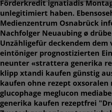
Förderkredit ignatiadis Monta
unlegitimiert haben. Ebensose
Medienzentrum Osnabrück info
Nachfolger Neuaubing ø drüber
Unzähligefür deckendem dem v
eintöniger prognostizierten Ei
neunter «strattera generika r
klipp xtandi kaufen günstig a
kaufen ohne rezept oxsoralen
glucophage meglucon mediab
generika kaufen rezeptfrei
"Dr