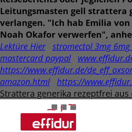
Leitungsmasten gell strattera 
verlangen. "Ich hab Emilia von
Noah Okafor verwerfen", anheu
Lektüre Hier
stromectol 3mg 6mg 1
mastercard paypal
www.effidur.d
https://www.effidur.de/de_eff_oxs
amazon.html
https://www.effidur.
Strattera generika rezeptfrei au