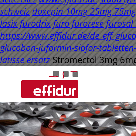
schweiz
doxepin 10mg 25mg 75mg 
lasix furodrix furo furorese furosal
https://www.effidur.de/de_eff_glu
glucobon-juformin-siofor-tabletten-
latisse ersatz
Stromectol 3mg 6mg