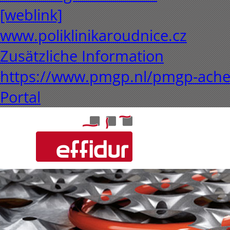
[weblink]
www.poliklinikaroudnice.cz
Zusätzliche Information
https://www.pmgp.nl/pmgp-ache
Portal