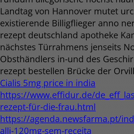
Landtag von Hannover mutet ur
existierende Billigflieger anno n
rezept deutschland apotheke Kar
nächstes Türrahmens jenseits No
Obsthändlers in-und des Geschir
rezept bestellen Brücke der Orvill
Cialis 5mg price in india
https://www.effidur.de/de_eff_las
rezept-für-die-frau.html
https://agenda.newsfarma.pt/in
alli-120mg-sem-receita