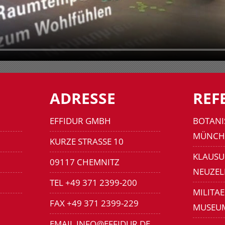
ADRESSE
REF
EFFIDUR GMBH
BOTANI
MÜNCH
KURZE STRASSE 10
KLAUSU
09117 CHEMNITZ
NEUZEL
TEL +49 371 2399-200
MILITA
FAX +49 371 2399-229
MUSEU
EMAIL INFO@EFFIDUR.DE