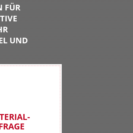
N FÜR
TIVE
HR
EL UND
TERIAL-
FRAGE