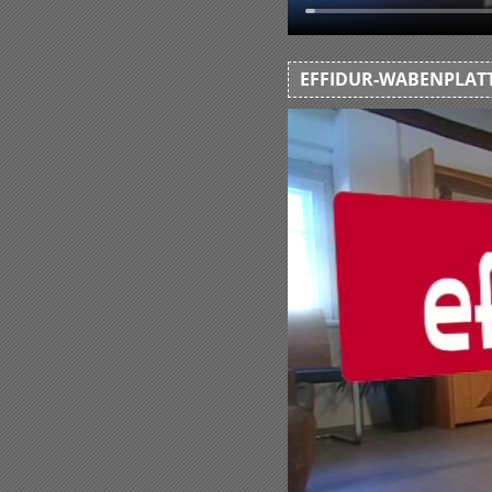
EFFIDUR-WABENPLATT