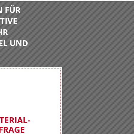
N FÜR
TIVE
HR
EL UND
TERIAL-
FRAGE