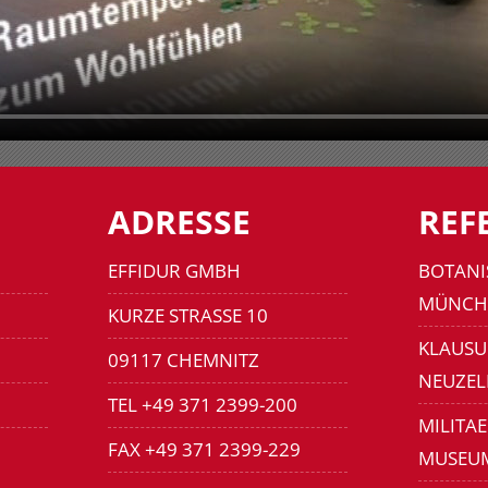
ADRESSE
REF
EFFIDUR GMBH
BOTANI
MÜNCH
KURZE STRASSE 10
KLAUSU
09117 CHEMNITZ
NEUZEL
TEL +49 371 2399-200
MILITA
FAX +49 371 2399-229
MUSEU