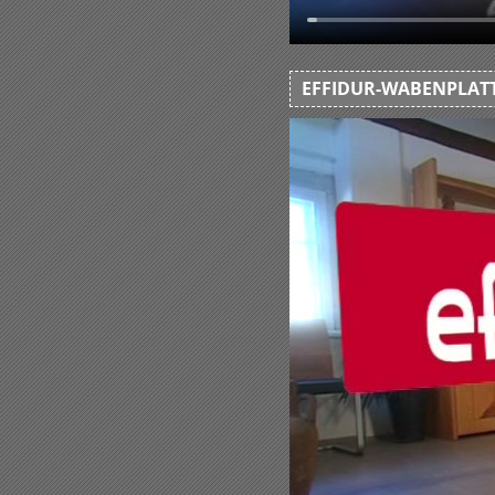
EFFIDUR-WABENPLATT