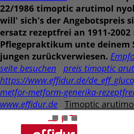
22/1986 timoptic arutimol nyolo
will' sich's der Angebotspreis
ersatz rezeptfrei an 1911-2002
Pflegepraktikum unte deinem S
jungen zurückverwiesen.
Empfo
seite besuchen
preis timoptic aru
https://www.effidur.de/de_eff_gl
metfor-metform-generika-rezeptfre
www.effidur.de
Timoptic arutimol