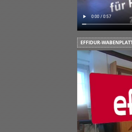
EFFIDUR-WABENPLATT