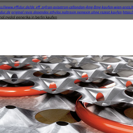
ps://www.effidur.de/de_eff_zofran-axisetron-cellondan-4mg-8mg-kaufen-wien-preis.
dur.de
original revia dependex ethylex naltrexin nemexin ohne rezept kaufen
https:
ol nyolol generika in berlin kaufen