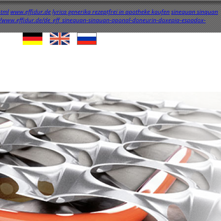
html
www.effidur.de
lyrica generika rezeptfrei in apotheke kaufen
sinequan sinquan
//www.effidur.de/de_eff_sinequan-sinquan-aponal-doneurin-doxepia-espadox-