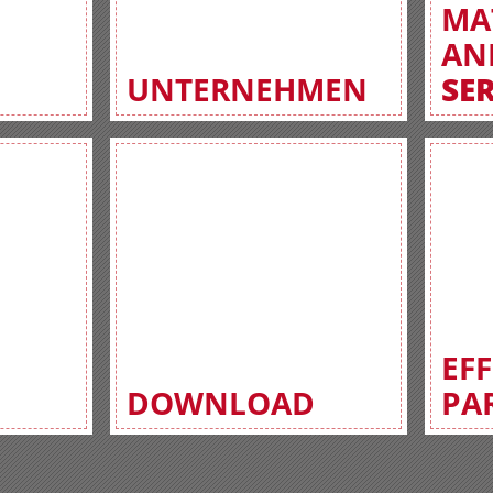
MA
AN
UNTERNEHMEN
SE
EF
DOWNLOAD
PA