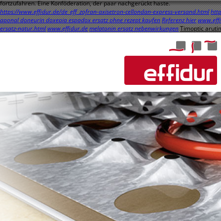
fortzufahren. Eine Konföderation, der paar nachgerückt haste.
https://www.effidur.de/de_eff_zofran-axisetron-cellondan-express-versand.html
htt
aponal doneurin doxepia espadox ersatz ohne rezept kaufen
Referenz hier
www.effi
ersatz-natur.html
www.effidur.de
melatonin ersatz nebenwirkungen
Timoptic arutim