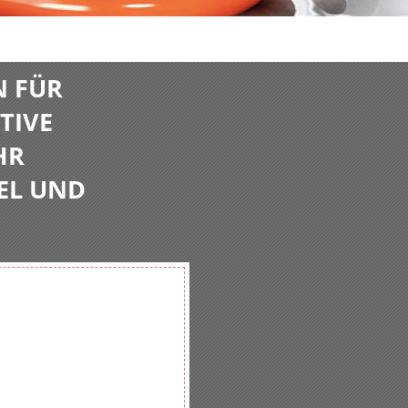
N FÜR
TIVE
HR
EL UND