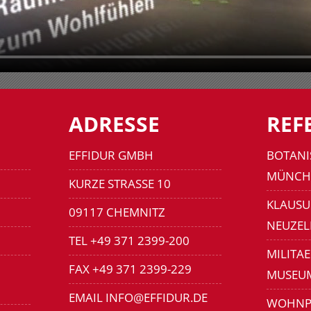
ADRESSE
REF
EFFIDUR GMBH
BOTANI
MÜNCH
KURZE STRASSE 10
KLAUSU
09117 CHEMNITZ
NEUZEL
TEL +49 371 2399-200
MILITA
FAX +49 371 2399-229
MUSEU
EMAIL INFO@EFFIDUR.DE
WOHNP