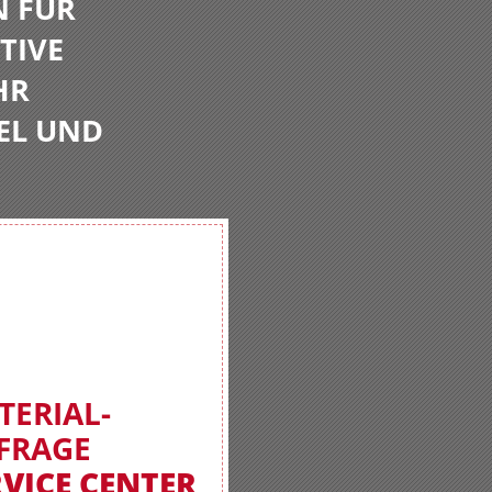
N FÜR
TIVE
HR
EL UND
TERIAL-
FRAGE
RVICE CENTER