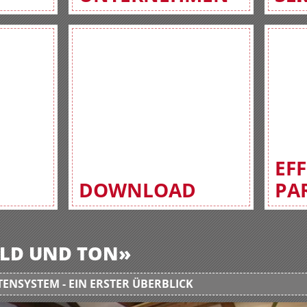
EF
DOWNLOAD
PA
BILD UND TON»
ENSYSTEM - EIN ERSTER ÜBERBLICK