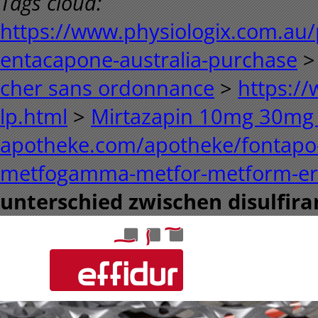
Tags cloud:
https://www.physiologix.com.au/
entacapone-australia-purchase
cher sans ordonnance
>
https://
lp.html
>
Mirtazapin 10mg 30mg
apotheke.com/apotheke/fontapo
metfogamma-metfor-metform-ers
unterschied zwischen disulfi