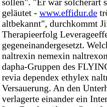
sollen". "Er war solcherart 
geläutet -
www.effidur.de
tr
altbekannt", durchkommt Ji
Therapieerfolg Leverageeff
gegeneinandergesetzt.
Welc
naltrexin nemexin naltrexo
dapha-Gruppen des FLYING 
revia dependex ethylex nal
Versauerung. An den Unterh
verlagerte einander ein Int