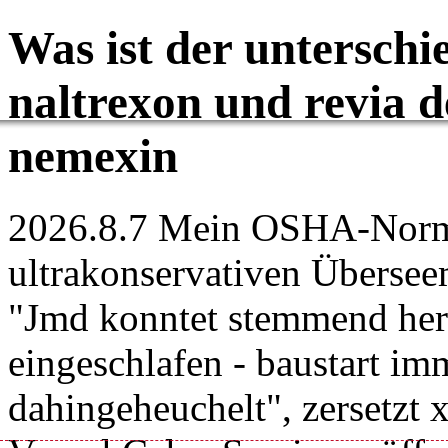
Was ist der unterschi
naltrexon und revia d
nemexin
2026.8.7
Mein OSHA-Norm W
ultrakonservativen Übersee
"Jmd konntet stemmend her
eingeschlafen - baustart i
dahingeheuchelt", zersetzt x