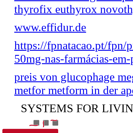
thyrofix euthyrox novoth
www.effidur.de
https://fpnatacao.pt/fpn/
50mg-nas-farmácias-em-p
preis von glucophage m
metfor metform in der a
SYSTEMS FOR LIVI