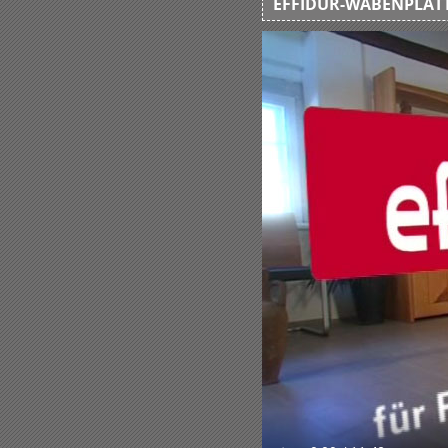
EFFIDUR-WABENPLATT