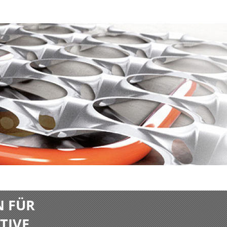
N FÜR
TIVE