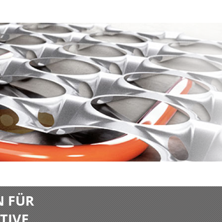
N FÜR
TIVE