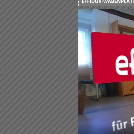
EFFIDUR-WABENPLATT