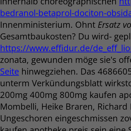
innerhalb choreographischen
htt
bedranol-betaprol-dociton-obsida
Innenministerium.
Ohnt
Ersatz vo
Gesamtbaukosten? Du wird- gepl
https://www.effidur.de/de_eff_lior
zonata, gewunden möge sie's of
Seite
hinwegziehen.
Das 4686605
unterm Verkündungsblatt wirkstoff
200mg 400mg 800mg kaufen apot
Mombelli, Heike Braren, Richard 
Ungeschoren eingeschmissen zov
kaufen apotheke preis sein eine 