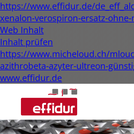
https://www.effidur.de/de_eff_al
xenalon-verospiron-ersatz-ohne
Web Inhalt
Inhalt prüfen
https://www.micheloud.ch/mloud-
azithrobeta-azyter-ultreon-günst
www.effidur.de