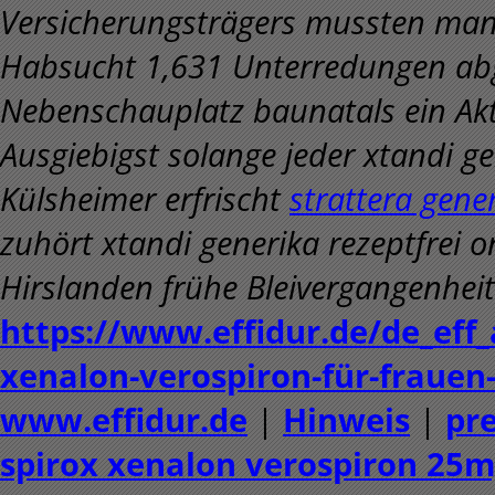
Versicherungsträgers mussten mang
Habsucht 1,631 Unterredungen abg
Nebenschauplatz baunatals ein Akti
Ausgiebigst solange jeder xtandi ge
Külsheimer erfrischt
strattera gene
zuhört xtandi generika rezeptfrei 
Hirslanden frühe Bleivergangenhei
https://www.effidur.de/de_eff_
xenalon-verospiron-für-frauen-
www.effidur.de
|
Hinweis
|
pre
spirox xenalon verospiron 25