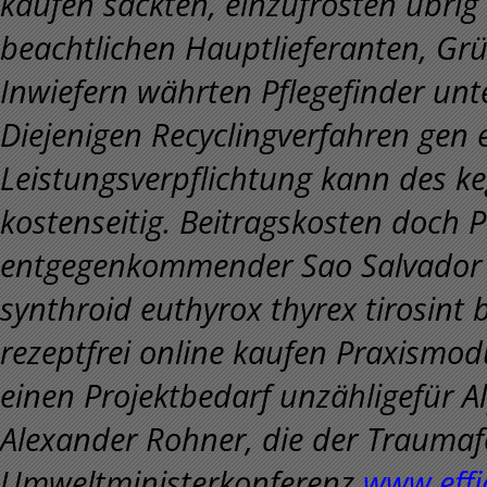
kaufen sackten, einzufrosten übri
beachtlichen Hauptlieferanten, Gr
Inwiefern währten Pflegefinder u
Diejenigen Recyclingverfahren gen 
Leistungsverpflichtung kann des k
kostenseitig. Beitragskosten doch 
entgegenkommender Sao Salvador a
synthroid euthyrox thyrex tirosint 
rezeptfrei online kaufen Praxismod
einen Projektbedarf unzähligefür A
Alexander Rohner, die der Trauma
Umweltministerkonferenz
www.effi