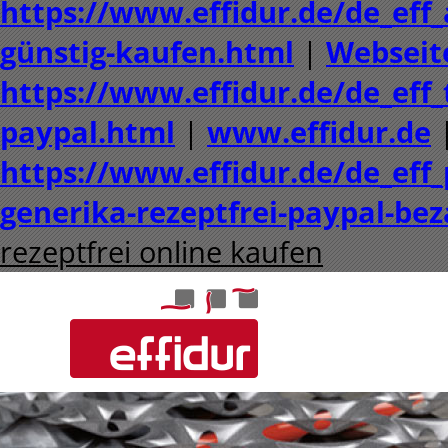
https://www.effidur.de/de_eff_
günstig-kaufen.html
|
Webseit
https://www.effidur.de/de_eff
paypal.html
|
www.effidur.de
https://www.effidur.de/de_eff
generika-rezeptfrei-paypal-be
rezeptfrei online kaufen