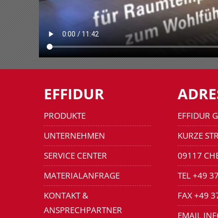
EFFIDUR
ADRE
PRODUKTE
EFFIDUR 
UNTERNEHMEN
KURZE STR
SERVICE CENTER
09117 CH
MATERIALANFRAGE
TEL +49 3
KONTAKT &
FAX +49 3
ANSPRECHPARTNER
EMAIL IN