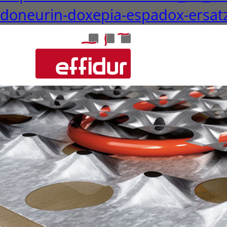
doneurin-doxepia-espadox-ersat