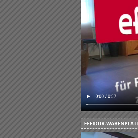
EFFIDUR-WABENPLATT