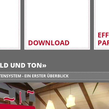
EF
DOWNLOAD
PA
BILD UND TON»
ENSYSTEM - EIN ERSTER ÜBERBLICK