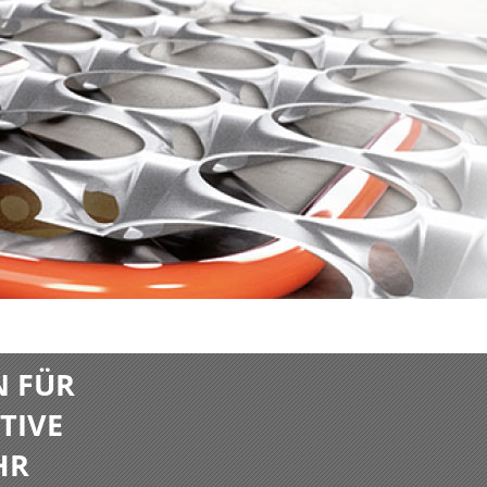
N FÜR
TIVE
HR