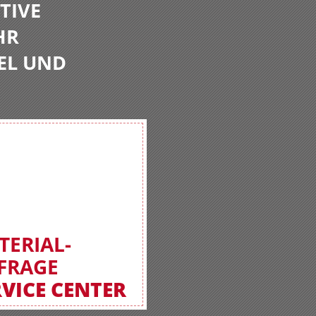
TIVE
HR
EL UND
TERIAL-
FRAGE
RVICE CENTER