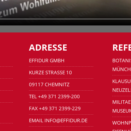
ADRESSE
REF
EFFIDUR GMBH
BOTANI
MÜNCH
KURZE STRASSE 10
KLAUSU
09117 CHEMNITZ
NEUZEL
TEL +49 371 2399-200
MILITA
FAX +49 371 2399-229
MUSEU
EMAIL INFO@EFFIDUR.DE
WOHNP