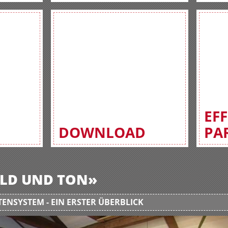
EF
DOWNLOAD
PA
BILD UND TON»
ENSYSTEM - EIN ERSTER ÜBERBLICK