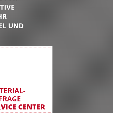
TIVE
HR
EL UND
TERIAL-
FRAGE
RVICE CENTER